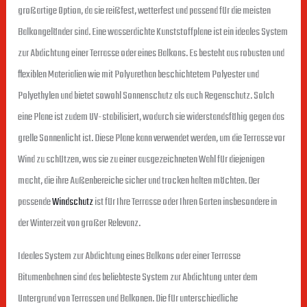
großartige Option, da sie reißfest, wetterfest und passend für die meisten
Balkongeländer sind. Eine wasserdichte Kunststoffplane ist ein ideales System
zur Abdichtung einer Terrasse oder eines Balkons. Es besteht aus robusten und
flexiblen Materialien wie mit Polyurethan beschichtetem Polyester und
Polyethylen und bietet sowohl Sonnenschutz als auch Regenschutz. Solch
eine Plane ist zudem UV-stabilisiert, wodurch sie widerstandsfähig gegen das
grelle Sonnenlicht ist. Diese Plane kann verwendet werden, um die Terrasse vor
Wind zu schützen, was sie zu einer ausgezeichneten Wahl für diejenigen
macht, die ihre Außenbereiche sicher und trocken halten möchten. Der
passende
Windschutz
ist für Ihre Terrasse oder Ihren Garten insbesondere in
der Winterzeit von großer Relevanz.
Ideales System zur Abdichtung eines Balkons oder einer Terrasse
Bitumenbahnen sind das beliebteste System zur Abdichtung unter dem
Untergrund von Terrassen und Balkonen. Die für unterschiedliche