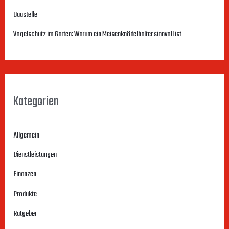
h
Baustelle
:
Vogelschutz im Garten: Warum ein Meisenknödelhalter sinnvoll ist
Kategorien
Allgemein
Dienstleistungen
Finanzen
Produkte
Ratgeber