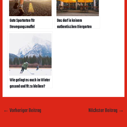
Gute Sportarten für
Das darf in keinem
Bewegungsmuffel
authentischen Biergarten
fehlen
Wie gelingt es auch im Winter
gesund und fit zu bleiben?
←
Vorheriger Beitrag
Nächster Beitrag
→