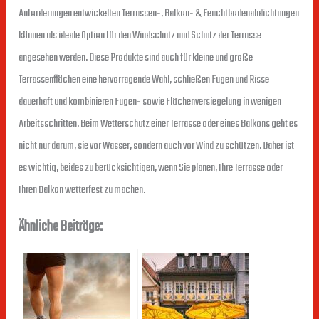
Anforderungen entwickelten Terrassen-, Balkon- & Feuchtbodenabdichtungen
können als ideale Option für den Windschutz und Schutz der Terrasse
angesehen werden. Diese Produkte sind auch für kleine und große
Terrassenflächen eine hervorragende Wahl, schließen Fugen und Risse
dauerhaft und kombinieren Fugen- sowie Flächenversiegelung in wenigen
Arbeitsschritten. Beim Wetterschutz einer Terrasse oder eines Balkons geht es
nicht nur darum, sie vor Wasser, sondern auch vor Wind zu schützen. Daher ist
es wichtig, beides zu berücksichtigen, wenn Sie planen, Ihre Terrasse oder
Ihren Balkon wetterfest zu machen.
Ähnliche Beiträge: