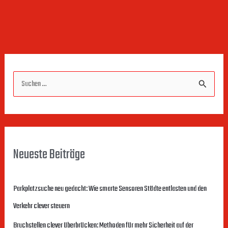
S
u
c
h
Neueste Beiträge
e
n
Parkplatzsuche neu gedacht: Wie smarte Sensoren Städte entlasten und den
n
Verkehr clever steuern
a
c
Bruchstellen clever überbrücken: Methoden für mehr Sicherheit auf der