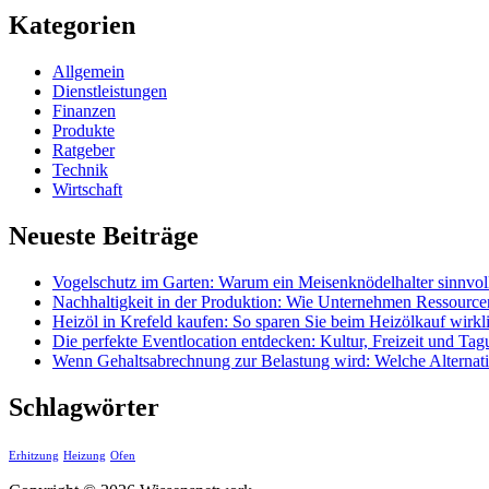
Kategorien
Allgemein
Dienstleistungen
Finanzen
Produkte
Ratgeber
Technik
Wirtschaft
Neueste Beiträge
Vogelschutz im Garten: Warum ein Meisenknödelhalter sinnvoll
Nachhaltigkeit in der Produktion: Wie Unternehmen Ressource
Heizöl in Krefeld kaufen: So sparen Sie beim Heizölkauf wirkl
Die perfekte Eventlocation entdecken: Kultur, Freizeit und Tagu
Wenn Gehaltsabrechnung zur Belastung wird: Welche Alterna
Schlagwörter
Erhitzung
Heizung
Ofen