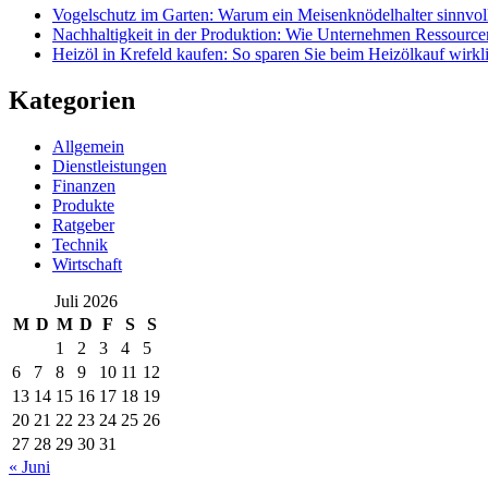
Vogelschutz im Garten: Warum ein Meisenknödelhalter sinnvoll
Nachhaltigkeit in der Produktion: Wie Unternehmen Ressource
Heizöl in Krefeld kaufen: So sparen Sie beim Heizölkauf wirkl
Kategorien
Allgemein
Dienstleistungen
Finanzen
Produkte
Ratgeber
Technik
Wirtschaft
Juli 2026
M
D
M
D
F
S
S
1
2
3
4
5
6
7
8
9
10
11
12
13
14
15
16
17
18
19
20
21
22
23
24
25
26
27
28
29
30
31
« Juni