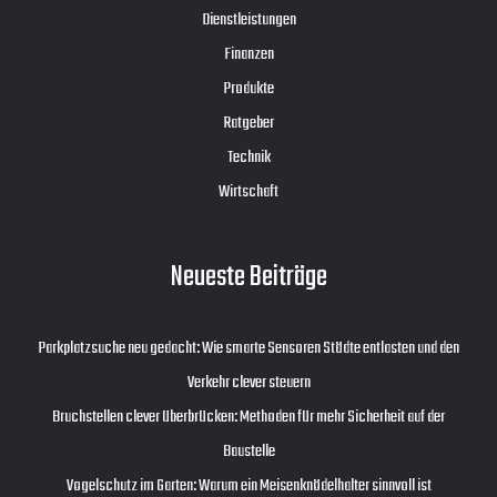
Dienstleistungen
Finanzen
Produkte
Ratgeber
Technik
Wirtschaft
Neueste Beiträge
Parkplatzsuche neu gedacht: Wie smarte Sensoren Städte entlasten und den
Verkehr clever steuern
Bruchstellen clever überbrücken: Methoden für mehr Sicherheit auf der
Baustelle
Vogelschutz im Garten: Warum ein Meisenknödelhalter sinnvoll ist