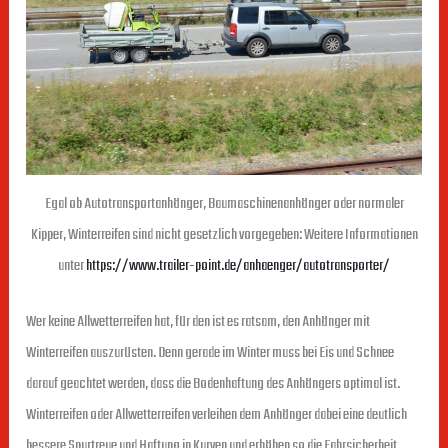
Egal ob Autotransportanhänger, Baumaschinenanhänger oder normaler
Kipper, Winterreifen sind nicht gesetzlich vorgegeben: Weitere Informationen
unter
https://www.trailer-point.de/anhaenger/autotransporter/
Wer keine Allwetterreifen hat, für den ist es ratsam, den Anhänger mit
Winterreifen auszurüsten. Denn gerade im Winter muss bei Eis und Schnee
darauf geachtet werden, dass die Bodenhaftung des Anhängers optimal ist.
Winterreifen oder Allwetterreifen verleihen dem Anhänger dabei eine deutlich
bessere Spurtreue und Haftung in Kurven und erhöhen so die Fahrsicherheit.