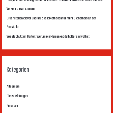
Parkplatzsuche neu gedacht: Wie smarte Sensoren Städte entlasten und den
n
Verkehr clever steuern
a
c
Bruchstellen clever überbrücken: Methoden für mehr Sicherheit auf der
h
Baustelle
:
Vogelschutz im Garten: Warum ein Meisenknödelhalter sinnvoll ist
Kategorien
Allgemein
Dienstleistungen
Finanzen