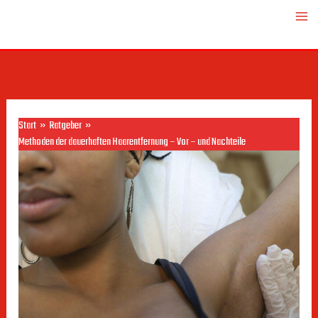
Zum
Inhalt
springen
Start
Ratgeber
Methoden der dauerhaften Haarentfernung – Vor – und Nachteile