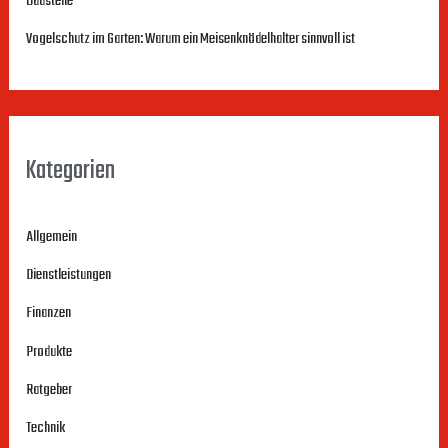
Baustelle
:
Vogelschutz im Garten: Warum ein Meisenknödelhalter sinnvoll ist
Kategorien
Allgemein
Dienstleistungen
Finanzen
Produkte
Ratgeber
Technik