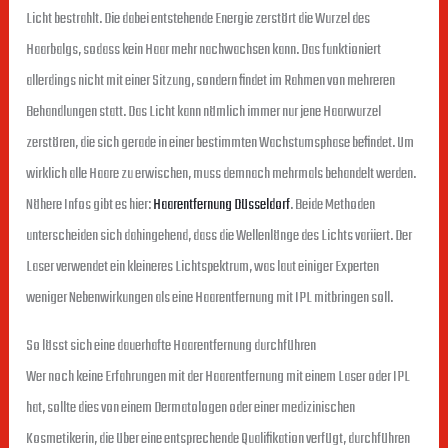
Licht bestrahlt. Die dabei entstehende Energie zerstört die Wurzel des
Haarbalgs, sodass kein Haar mehr nachwachsen kann. Das funktioniert
allerdings nicht mit einer Sitzung, sondern findet im Rahmen von mehreren
Behandlungen statt. Das Licht kann nämlich immer nur jene Haarwurzel
zerstören, die sich gerade in einer bestimmten Wachstumsphase befindet. Um
wirklich alle Haare zu erwischen, muss demnach mehrmals behandelt werden.
Nähere Infos gibt es hier:
Haarentfernung Düsseldorf
. Beide Methoden
unterscheiden sich dahingehend, dass die Wellenlänge des Lichts variiert. Der
Laser verwendet ein kleineres Lichtspektrum, was laut einiger Experten
weniger Nebenwirkungen als eine Haarentfernung mit IPL mitbringen soll.
So lässt sich eine dauerhafte Haarentfernung durchführen
Wer noch keine Erfahrungen mit der Haarentfernung mit einem Laser oder IPL
hat, sollte dies von einem Dermatologen oder einer medizinischen
Kosmetikerin, die über eine entsprechende Qualifikation verfügt, durchführen