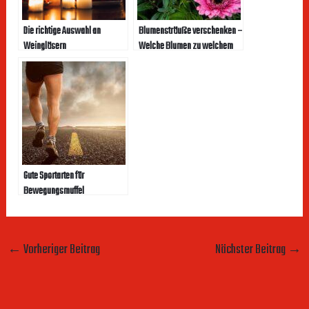
Die richtige Auswahl an
Blumensträuße verschenken –
Weingläsern
Welche Blumen zu welchem
Anlass
Gute Sportarten für
Bewegungsmuffel
←
Vorheriger Beitrag
Nächster Beitrag
→