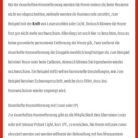
Bei der dauerhaften Haarentfernung werden die Haare anders als beim Rasieren
nicht nur abgeschnitten, vielmehr werden dir Haarwurzeln zerstört, zum
Beispiel mit der
Kraft
von Laserstrahlen oder Licht. Dadurch können die Haare
fast gar nicht mehr nachwachsen. Allerdings ist auch hier zu beachten, dass es
keine garantierte permanente Entfernung der Haare gib. Zwar entfernt die
dauerhafte Haarentfernung die Stoppeln merklich langfristiger als zum Beispiel
bei einer Rasur oder beim Epilieren, dennoch können Sie irgendwann wieder
nachwachsen. Ein Beispiel dafür wären hormonelle Umstellungen, wie zum
Beispiel bei einer Schwangerschaft, welche dazu führt, dass das
Haarwachstum wieder angeregt wird.
Dauerhafte Haarentfernung mit Laser oder IPL
Zur dauerhaften Haarentfernung gibt es die Möglichkeit dies über einen Laser
oder mit Intense Pulsed Light, kurz IPL, zu erreichen. Die Haare müssen zuvor
abrasiert werden und werden während der Behandlung mit hochfrequentem