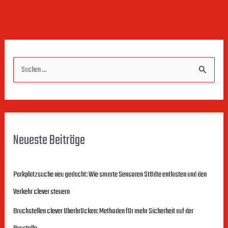
S
u
c
h
Neueste Beiträge
e
n
Parkplatzsuche neu gedacht: Wie smarte Sensoren Städte entlasten und den
n
Verkehr clever steuern
a
c
Bruchstellen clever überbrücken: Methoden für mehr Sicherheit auf der
h