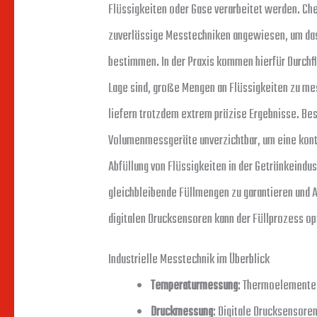
Flüssigkeiten oder Gase verarbeitet werden. Ch
zuverlässige Messtechniken angewiesen, um das
bestimmen. In der Praxis kommen hierfür Durchf
Lage sind, große Mengen an Flüssigkeiten zu me
liefern trotzdem extrem präzise Ergebnisse. Be
Volumenmessgeräte unverzichtbar, um eine konti
Abfüllung von Flüssigkeiten in der Getränkeindu
gleichbleibende Füllmengen zu garantieren und 
digitalen Drucksensoren kann der Füllprozess o
Industrielle Messtechnik im Überblick
Temperaturmessung
: Thermoelemente
Druckmessung
: Digitale Drucksensore