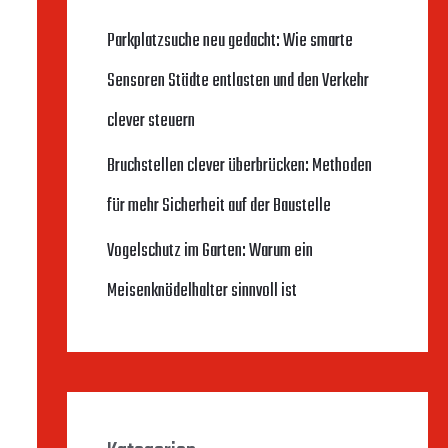
n
Parkplatzsuche neu gedacht: Wie smarte
n
Sensoren Städte entlasten und den Verkehr
a
clever steuern
c
Bruchstellen clever überbrücken: Methoden
h
für mehr Sicherheit auf der Baustelle
:
Vogelschutz im Garten: Warum ein
Meisenknödelhalter sinnvoll ist