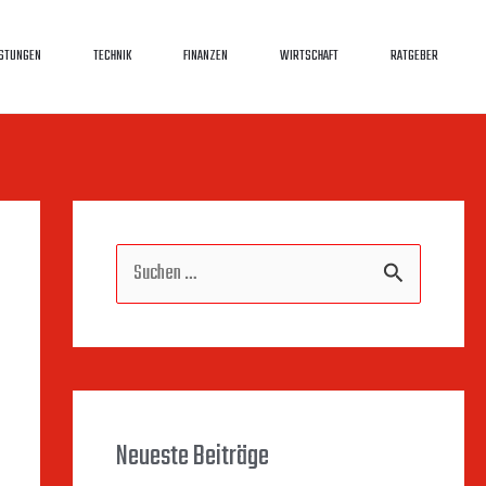
ISTUNGEN
TECHNIK
FINANZEN
WIRTSCHAFT
RATGEBER
S
u
c
h
Neueste Beiträge
e