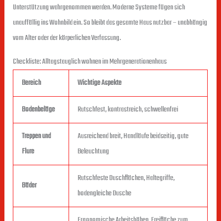
Unterstützung wahrgenommen werden. Moderne Systeme fügen sich
unauffällig ins Wohnbild ein. So bleibt das gesamte Haus nutzbar – unabhängig
vom Alter oder der körperlichen Verfassung.
Checkliste: Alltagstauglich wohnen im Mehrgenerationenhaus
Bereich
Wichtige Aspekte
Bodenbeläge
Rutschfest, kontrastreich, schwellenfrei
Treppen und
Ausreichend breit, Handläufe beidseitig, gute
Flure
Beleuchtung
Rutschfeste Duschflächen, Haltegriffe,
Bäder
bodengleiche Dusche
Ergonomische Arbeitshöhen, Freifläche zum