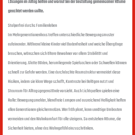
Lösungen im Alltag helfen und worauf bei der Gestaltung gemeinsamer Räume
geachtet werden sollte.
Stolperfrei durchs Familienleben
Im Mehrgenerationenhaus treffen unterschiedliche Bewegungsmuster
aufeinander. Während kleine Kinder viel Bodenfreiheit und weiche Übergänge
brauchen, wünschen sich ältere Bewohner vor allem Stabilität und
Orientierung. Glatte Böden, herumliegende Spielsachen oder Schwellen können
schnell zur Gefahr werden. Eine durchdachte Raumstruktur vermeidet diese
Risiken, indem sie klare Wege schafft, Kontraste bei Belägen nutzt und
Stauraum für Alltagsgegenstände vorsieht. Auch Lichtquellen spielen eine
Rolle: Bewegungsmelder, blendfreie Lampen und ausreichend Helligkeit helfen
allen Generationen gleichermaßen. Wer früh plant, kann unnötige Umbauten
vermeiden und den Wohnkomfort für alle steigern. So entstehen Räume, die
Sicherheit bieten, ohne das Wohngefühl einzuschränken.