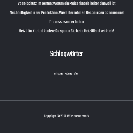
Vogelschutz im Garten: Warum ein Meisenknödelhalter sinnvoll ist
Nachhaltigkeit in der Produktion: Wie Unternehmen Ressourcen schonen und
Prozesse sauber halten
Heizöl in Krefeld kaufen: So sparen Sie beim Heizölkauf wirklich!
Schlagwörter
Erhitzung
Heizung
Ofen
Copyright © 2026 Wissensnetwork