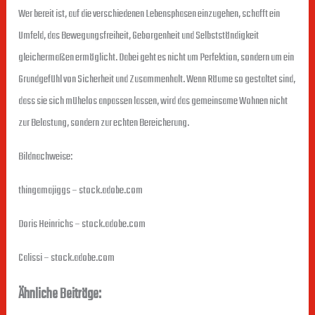
Wer bereit ist, auf die verschiedenen Lebensphasen einzugehen, schafft ein
Umfeld, das Bewegungsfreiheit, Geborgenheit und Selbstständigkeit
gleichermaßen ermöglicht. Dabei geht es nicht um Perfektion, sondern um ein
Grundgefühl von Sicherheit und Zusammenhalt. Wenn Räume so gestaltet sind,
dass sie sich mühelos anpassen lassen, wird das gemeinsame Wohnen nicht
zur Belastung, sondern zur echten Bereicherung.
Bildnachweise:
thingamajiggs
– stock.adobe.com
Doris Heinrichs
– stock.adobe.com
Calissi
– stock.adobe.com
Ähnliche Beiträge: