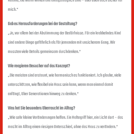
Räume, die warm wirken und alltagstauglich sind – aber eben auch sicher für
mich.“
Gab es Herausforderungen bei der Gestaltung?
„Ja, vor allem bei der Abstimmung der Bedürfnisse. Für ein krabbelndes Kind
sind andere Dinge gefährlich als für jemanden mit unsicherem Gang. Wir
mussten viele Details gemeinsam durchdenken.“
Wie reagieren Besucher auf das Konzept?
„Die meisten sind erstaunt, wie harmonisch es funktioniert. Ich glaube, viele
unterschätzen, wie flexibel ein Haus sein kann, wenn man einmal damit
anfängt, über Generationen hinweg zu denken.“
Was hat Sie besonders überrascht im Alltag?
„Wie sehr kleine Veränderungen helfen. Ein Haltegriff hier, ein Licht dort – das
macht im Alltag einen riesigen Unterschied, ohne das Haus zu verändern.“