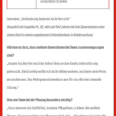
erreichbare Schalter
Interview: „Veränderung bedeutet nicht Verzicht“
Gespräch mit Angelika M., 62, lebt seit fünf Jahren mit drei Generationen unter
einem Dach in einem umgebauten Einfamilienhaus in Niedersachsen.
Wie kam es dazu, dass mehrere Generationen bei Ihnen zusammengezogen
sind?
„Unsere Tochter hat nach der Geburt ihres ersten Kindes Unterstützung
gebraucht. Gleichzeitig wollte ich nicht alleine wohnen, nachdem mein Mann
verstorben war. Das Mehrgenerationenhaus war für uns alle eine sinnvolle
Lösung.“
Was war Ihnen bei der Planung besonders wichtig?
„Dass niemand das Gefühl hat, in einem Pflegeheim zu leben. Wir wollten