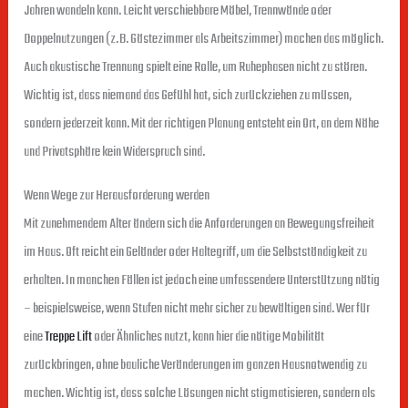
Jahren wandeln kann. Leicht verschiebbare Möbel, Trennwände oder
Doppelnutzungen (z. B. Gästezimmer als Arbeitszimmer) machen das möglich.
Auch akustische Trennung spielt eine Rolle, um Ruhephasen nicht zu stören.
Wichtig ist, dass niemand das Gefühl hat, sich zurückziehen zu müssen,
sondern jederzeit kann. Mit der richtigen Planung entsteht ein Ort, an dem Nähe
und Privatsphäre kein Widerspruch sind.
Wenn Wege zur Herausforderung werden
Mit zunehmendem Alter ändern sich die Anforderungen an Bewegungsfreiheit
im Haus. Oft reicht ein Geländer oder Haltegriff, um die Selbstständigkeit zu
erhalten. In manchen Fällen ist jedoch eine umfassendere Unterstützung nötig
– beispielsweise, wenn Stufen nicht mehr sicher zu bewältigen sind. Wer für
eine
Treppe Lift
oder Ähnliches nutzt, kann hier die nötige Mobilität
zurückbringen, ohne bauliche Veränderungen im ganzen Hausnotwendig zu
machen. Wichtig ist, dass solche Lösungen nicht stigmatisieren, sondern als