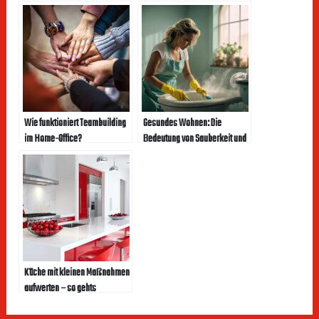
Wie funktioniert Teambuilding
Gesundes Wohnen: Die
im Home-Office?
Bedeutung von Sauberkeit und
Hygiene
Küche mit kleinen Maßnahmen
aufwerten – so gehts