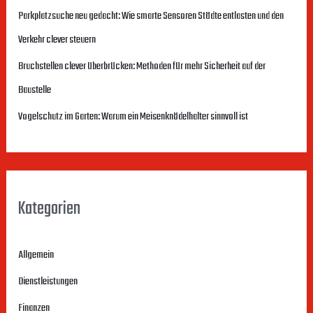
Parkplatzsuche neu gedacht: Wie smarte Sensoren Städte entlasten und den
n
Verkehr clever steuern
a
c
Bruchstellen clever überbrücken: Methoden für mehr Sicherheit auf der
h
Baustelle
:
Vogelschutz im Garten: Warum ein Meisenknödelhalter sinnvoll ist
Kategorien
Allgemein
Dienstleistungen
Finanzen