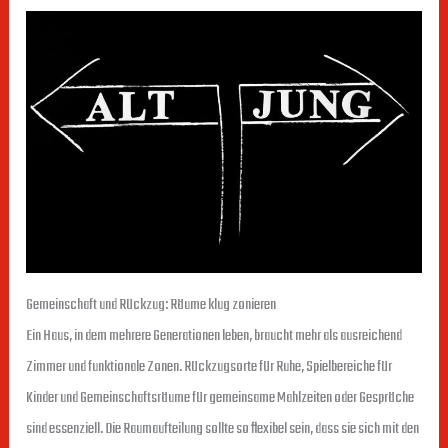
Gemeinschaft und Rückzug: Räume klug zonieren
Ein Haus, in dem mehrere Generationen leben, braucht mehr als ausreichend
Zimmer und funktionale Zonen. Rückzugsorte für Ruhe, Spielbereiche für
Kinder und Gemeinschaftsräume für gemeinsame Mahlzeiten oder Gespräche
sind essenziell. Die Raumaufteilung sollte so flexibel sein, dass sie sich mit den