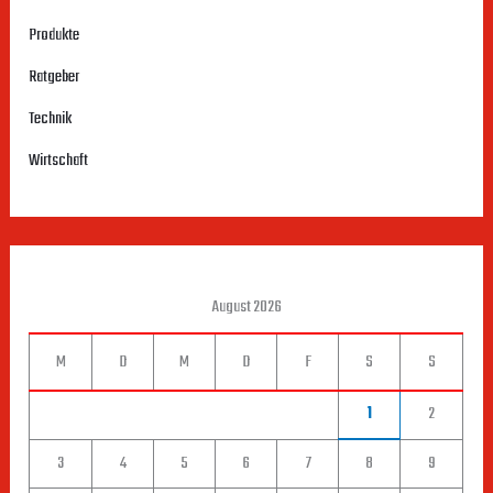
Produkte
Ratgeber
Technik
Wirtschaft
August 2026
M
D
M
D
F
S
S
1
2
3
4
5
6
7
8
9