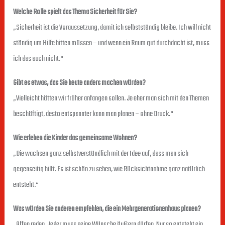
Welche Rolle spielt das Thema Sicherheit für Sie?
„Sicherheit ist die Voraussetzung, damit ich selbstständig bleibe. Ich will nicht
ständig um Hilfe bitten müssen – und wenn ein Raum gut durchdacht ist, muss
ich das auch nicht.“
Gibt es etwas, das Sie heute anders machen würden?
„Vielleicht hätten wir früher anfangen sollen. Je eher man sich mit den Themen
beschäftigt, desto entspannter kann man planen – ohne Druck.“
Wie erleben die Kinder das gemeinsame Wohnen?
„Die wachsen ganz selbstverständlich mit der Idee auf, dass man sich
gegenseitig hilft. Es ist schön zu sehen, wie Rücksichtnahme ganz natürlich
entsteht.“
Was würden Sie anderen empfehlen, die ein Mehrgenerationenhaus planen?
„Offen reden. Jeder muss seine Wünsche äußern dürfen. Nur so entsteht ein