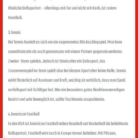
ähnliche Ballsportart – allerdings mit Tor und nicht mit Korb, ist zudem
Handball.
3.Tennis
Bei Tennis handelt es sich um ein sogenanntes Rückschlagspiel. Man kann
sowohl einzeln als auch gemeinsam mit einem Partner gegen ein weiteres
Zweier-Team spielen. Jedoch ist Tennis eher ein Solosport, das
Zusammenspiel im Team spielt also bei diesem Sport eher keine Rolle. Tennis
wirkt förderlich auf Ausdauer und Kraft, wichtig ist natürlich, dass man Spaß
an Ballsport mit Schläger hat. Wer ein besonders gutes Reaktionsvermögen
besitzt und sehr beweglich ist, sollte Tischtennis ausprobieren.
4.American Football
In den USA ist American Football neben Baseball und Basketball die beliebteste
Ballsportart. Football wird auch in Europa immer beliebter. Mit Pässen,