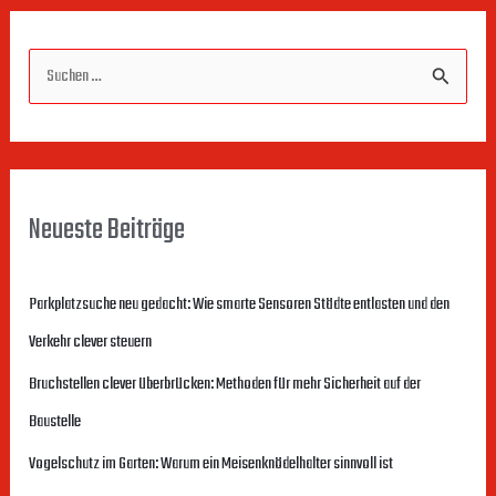
S
u
c
h
Neueste Beiträge
e
n
Parkplatzsuche neu gedacht: Wie smarte Sensoren Städte entlasten und den
n
Verkehr clever steuern
a
c
Bruchstellen clever überbrücken: Methoden für mehr Sicherheit auf der
h
Baustelle
:
Vogelschutz im Garten: Warum ein Meisenknödelhalter sinnvoll ist