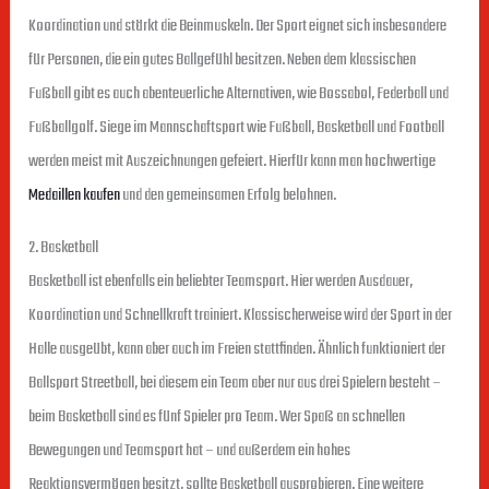
Koordination und stärkt die Beinmuskeln. Der Sport eignet sich insbesondere
für Personen, die ein gutes Ballgefühl besitzen. Neben dem klassischen
Fußball gibt es auch abenteuerliche Alternativen, wie Bossabol, Federball und
Fußballgolf. Siege im Mannschaftsport wie Fußball, Basketball und Football
werden meist mit Auszeichnungen gefeiert. Hierfür kann man hochwertige
Medaillen kaufen
und den gemeinsamen Erfolg belohnen.
2. Basketball
Basketball ist ebenfalls ein beliebter Teamsport. Hier werden Ausdauer,
Koordination und Schnellkraft trainiert. Klassischerweise wird der Sport in der
Halle ausgeübt, kann aber auch im Freien stattfinden. Ähnlich funktioniert der
Ballsport Streetball, bei diesem ein Team aber nur aus drei Spielern besteht –
beim Basketball sind es fünf Spieler pro Team. Wer Spaß an schnellen
Bewegungen und Teamsport hat – und außerdem ein hohes
Reaktionsvermögen besitzt, sollte Basketball ausprobieren. Eine weitere