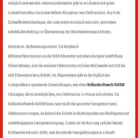
möglich sein werden. Interessanterweise gibt es in Ländern mit guter
Ladeinfrastruktur auch eine höhere Akzeptanz von Elektroautos. Auch die
Schnellladetechnologie, die Ladezeiten drastisch reduziert, wird einen
erheblichen Beitrag zur Überwindung der Reichweitenangst leisten.
Batterie vs. Verbrennungsmotor: Ein Vergleich
Während Benzinautos an die 1000 Kilometer mit einer einzigen Tankfüllung
fahren können, sind die meisten Elektroautos auf eine Reichweite von 150 bis
400 Kilometern beschränkt. Im Allgemeinen gibt es bezüglich des
Ladeproblems spannende Entwicklungen, wie etwa
Balkonkraftwerk 1600W
Lösungen, die es ermöglichen, das Elektroauto zu Hause aufzuladen. Ein
Balkonkraftwerk 1600W kann zwar nicht die gesamte Energielast eines
Elektroautos tragen, ist jedoch ein Schritt in Richtung einer nachhaltigeren und
unabhängigeren Energieversorgung. Zudem ist die Nutzung solcher kleiner
Kraftwerke ein Indiz dafür, wie dezentrale Energielösungen in Zukunft