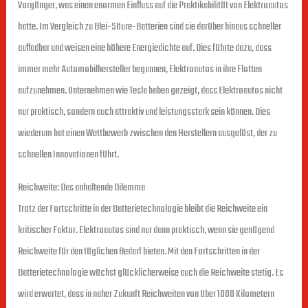
Vorgänger, was einen enormen Einfluss auf die Praktikabilität von Elektroautos
hatte. Im Vergleich zu Blei-Säure-Batterien sind sie darüber hinaus schneller
aufladbar und weisen eine höhere Energiedichte auf. Dies führte dazu, dass
immer mehr Automobilhersteller begannen, Elektroautos in ihre Flotten
aufzunehmen. Unternehmen wie Tesla haben gezeigt, dass Elektroautos nicht
nur praktisch, sondern auch attraktiv und leistungsstark sein können. Dies
wiederum hat einen Wettbewerb zwischen den Herstellern ausgelöst, der zu
schnellen Innovationen führt.
Reichweite: Das anhaltende Dilemma
Trotz der Fortschritte in der Batterietechnologie bleibt die Reichweite ein
kritischer Faktor. Elektroautos sind nur dann praktisch, wenn sie genügend
Reichweite für den täglichen Bedarf bieten. Mit den Fortschritten in der
Batterietechnologie wächst glücklicherweise auch die Reichweite stetig. Es
wird erwartet, dass in naher Zukunft Reichweiten von über 1000 Kilometern