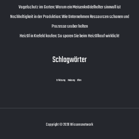
Vogelschutz im Garten: Warum ein Meisenknödelhalter sinnvoll ist
Nachhaltigkeit in der Produktion: Wie Unternehmen Ressourcen schonen und
Prozesse sauber halten
Heizöl in Krefeld kaufen: So sparen Sie beim Heizölkauf wirklich!
Schlagwörter
Erhitzung
Heizung
Ofen
Copyright © 2026 Wissensnetwork