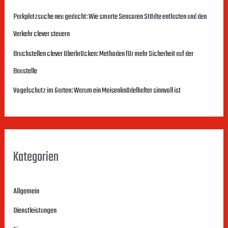
n
Parkplatzsuche neu gedacht: Wie smarte Sensoren Städte entlasten und den
n
Verkehr clever steuern
a
c
Bruchstellen clever überbrücken: Methoden für mehr Sicherheit auf der
h
Baustelle
:
Vogelschutz im Garten: Warum ein Meisenknödelhalter sinnvoll ist
Kategorien
Allgemein
Dienstleistungen