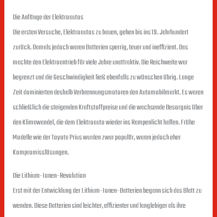
Die Anfänge der Elektroautos
Die ersten Versuche, Elektroautos zu bauen, gehen bis ins 19. Jahrhundert
zurück. Damals jedoch waren Batterien sperrig, teuer und ineffizient. Das
machte den Elektroantrieb für viele Jahre unattraktiv. Die Reichweite war
begrenzt und die Geschwindigkeit ließ ebenfalls zu wünschen übrig. Lange
Zeit dominierten deshalb Verbrennungsmotoren den Automobilmarkt. Es waren
schließlich die steigenden Kraftstoffpreise und die wachsende Besorgnis über
den Klimawandel, die dem Elektroauto wieder ins Rampenlicht halfen. Frühe
Modelle wie der Toyota Prius wurden zwar populär, waren jedoch eher
Kompromisslösungen.
Die Lithium-Ionen-Revolution
Erst mit der Entwicklung der Lithium-Ionen-Batterien begann sich das Blatt zu
wenden. Diese Batterien sind leichter, effizienter und langlebiger als ihre