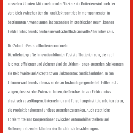
aussehen könnten. Mit zunehmender Effizienz der Batterien wird auch der
Vergleich zwischen Benzin- und Elektroantrieb immer spannender. In
bestimmten Anwendungen, insbesondere im städtischen Raum, können
Elektroautos bereits heute eine wirtschaftlich sinnvolle Alternative sein.
Die Zukunft: Feststoffbatterien und mehr
Die nächste große Innovation könnten Feststoffbatterien sein, die noch
leichter, effizienter und sicherer sind als Lithium-Ionen-Batterien. Sie könnten
die Reichweite und Akzeptanz von Elektroautos deutlich erhöhen. In den
Laboren wird bereits intensiv an dieser Technologie gearbeitet. Frühe Tests
zeigen, dass sie das Potenzial haben, die Reichweite von Elektroautos
drastisch zu verlängern. Unternehmen und Forschungsinstitute arbeiten daran,
die Produktionskosten für diese Batterien zu senken. Auch staatliche
Fördermittel und Kooperationen zwischen Automobilherstellern und
Batterieproduzenten könnten den Durchbruch beschleunigen.