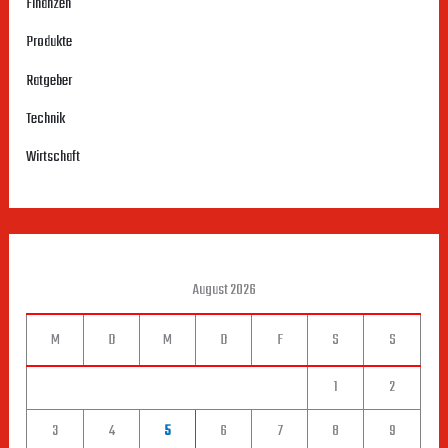
Finanzen
Produkte
Ratgeber
Technik
Wirtschaft
August 2026
M
D
M
D
F
S
S
1
2
3
4
5
6
7
8
9