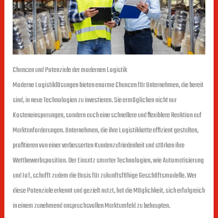
Chancen und Potenziale der modernen Logistik
Moderne Logistiklösungen bieten enorme Chancen für Unternehmen, die bereit
sind, in neue Technologien zu investieren. Sie ermöglichen nicht nur
Kosteneinsparungen, sondern auch eine schnellere und flexiblere Reaktion auf
Marktanforderungen. Unternehmen, die ihre Logistikkette effizient gestalten,
profitieren von einer verbesserten Kundenzufriedenheit und stärken ihre
Wettbewerbsposition. Der Einsatz smarter Technologien, wie Automatisierung
und IoT, schafft zudem die Basis für zukunftsfähige Geschäftsmodelle. Wer
diese Potenziale erkennt und gezielt nutzt, hat die Möglichkeit, sich erfolgreich
in einem zunehmend anspruchsvollen Marktumfeld zu behaupten.