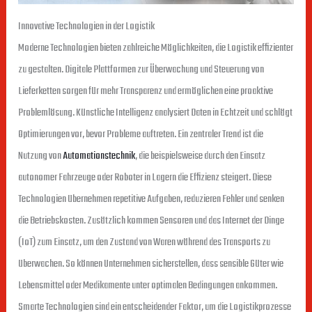
Innovative Technologien in der Logistik
Moderne Technologien bieten zahlreiche Möglichkeiten, die Logistik effizienter
zu gestalten. Digitale Plattformen zur Überwachung und Steuerung von
Lieferketten sorgen für mehr Transparenz und ermöglichen eine proaktive
Problemlösung. Künstliche Intelligenz analysiert Daten in Echtzeit und schlägt
Optimierungen vor, bevor Probleme auftreten. Ein zentraler Trend ist die
Nutzung von
Automationstechnik
, die beispielsweise durch den Einsatz
autonomer Fahrzeuge oder Roboter in Lagern die Effizienz steigert. Diese
Technologien übernehmen repetitive Aufgaben, reduzieren Fehler und senken
die Betriebskosten. Zusätzlich kommen Sensoren und das Internet der Dinge
(IoT) zum Einsatz, um den Zustand von Waren während des Transports zu
überwachen. So können Unternehmen sicherstellen, dass sensible Güter wie
Lebensmittel oder Medikamente unter optimalen Bedingungen ankommen.
Smarte Technologien sind ein entscheidender Faktor, um die Logistikprozesse