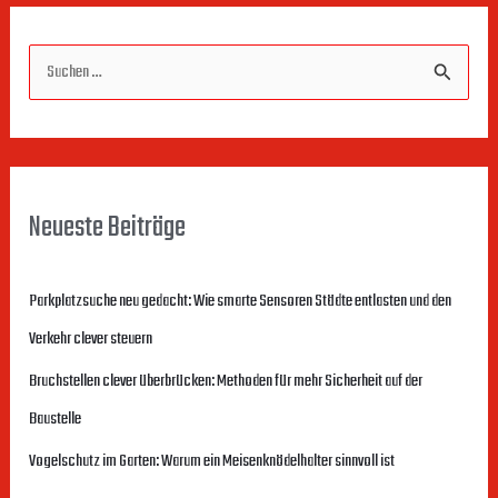
S
u
c
h
Neueste Beiträge
e
n
Parkplatzsuche neu gedacht: Wie smarte Sensoren Städte entlasten und den
n
Verkehr clever steuern
a
c
Bruchstellen clever überbrücken: Methoden für mehr Sicherheit auf der
h
Baustelle
:
Vogelschutz im Garten: Warum ein Meisenknödelhalter sinnvoll ist