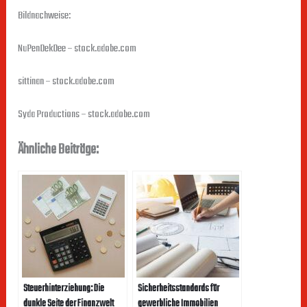
Bildnachweise:
NuPenDekDee
– stock.adobe.com
sittinan
– stock.adobe.com
Syda Productions
– stock.adobe.com
Ähnliche Beiträge:
Steuerhinterziehung: Die
Sicherheitsstandards für
dunkle Seite der Finanzwelt
gewerbliche Immobilien