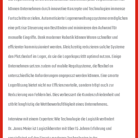
können Unternehmen durch innovative Konzepte und Technologien immense
Fortschritte erzielen. Automatisierte Lagerverwaltungssysteme ermöglichen
eine präzise Steuerung von Beständen und minimieren den Aufwand für
manuelle Eingriffe. Dank moderner Robotik können Waren schneller und
effizienter kommissioniert werden. Gleichzeitig reduzieren solche Systeme
den Platzbedarf im Lager, da sie die Lagerkapazität optimal nutzen. Einige
Unternehmen setzen zudem auf mobile Regalsysteme, die flexibel an
unterschiedliche Anforderungen angepasst werden können. Eine smarte
Lagerlösung bietet nicht nur Effizienzvorteile, sondern trägt auch zur
Reduzierung von Fehlern bei. Dies verbessert die Kundenzufriedenheit und
stärkt langfristig die Wettbewerbsfähigkeit eines Unternehmens.
Interview mit einem Experten: Wie Technologie die Logistik verändert
Dr. Jonas Meier ist Logistikberater mit über 15 Jahren Erfahrung und