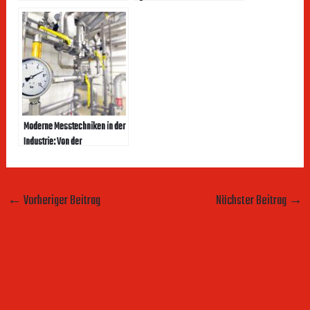
und ihre Konsequenzen
Moderne Messtechniken in der
Industrie: Von der
Temperaturmessung bis zur
Volumenbestimmung
←
Vorheriger Beitrag
Nächster Beitrag
→