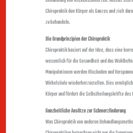
Behandlung von Rückenschmerzen. Anstatt sich n
Chiropraktik den Körper als Ganzes und zielt da
zu behandeln.
Die Grundprinzipien der Chiropraktik
Chiropraktik basiert auf der Idee, dass eine ko
wesentlich für die Gesundheit und das Wohlbefi
Manipulationen werden Blockaden und Verspannun
Wirbelsäule wiederherzustellen. Dies ermöglic
Körper und fördert die Selbstheilungskräfte des
Ganzheitliche Ansätze zur Schmerzlinderung
Was Chiropraktik von anderen Behandlungsmethode