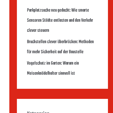
n
Parkplatzsuche neu gedacht: Wie smarte
n
Sensoren Städte entlasten und den Verkehr
a
clever steuern
c
Bruchstellen clever überbrücken: Methoden
h
für mehr Sicherheit auf der Baustelle
:
Vogelschutz im Garten: Warum ein
Meisenknödelhalter sinnvoll ist