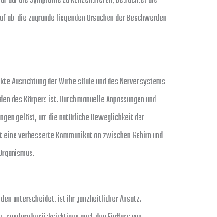
ur auf die Symptome zu konzentrieren, betrachtet die
rauf ab, die zugrunde liegenden Ursachen der Beschwerden
rrekte Ausrichtung der Wirbelsäule und des Nervensystems
nden des Körpers ist. Durch manuelle Anpassungen und
gen gelöst, um die natürliche Beweglichkeit der
ht eine verbesserte Kommunikation zwischen Gehirn und
 Organismus.
n unterscheidet, ist ihr ganzheitlicher Ansatz.