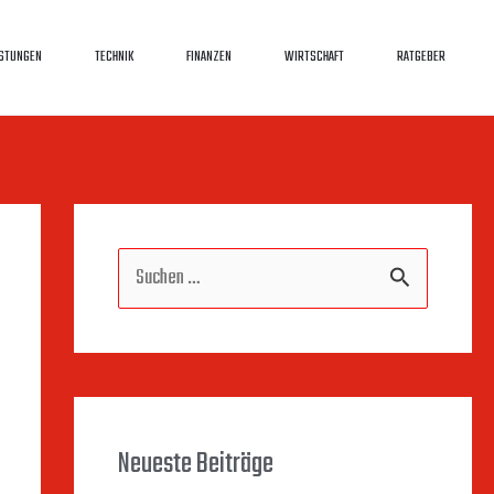
ISTUNGEN
TECHNIK
FINANZEN
WIRTSCHAFT
RATGEBER
S
u
c
h
Neueste Beiträge
e