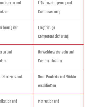
matisieren und
Effizienzsteigerung und
nutzen
Kostensenkung
örderung der
Langfristige
Kompetenzsicherung
aren und
Umweltbewusstsein und
nken
Kostenreduktion
t Start-ups und
Neue Produkte und Märkte
erschließen
ikation und
Motivation und