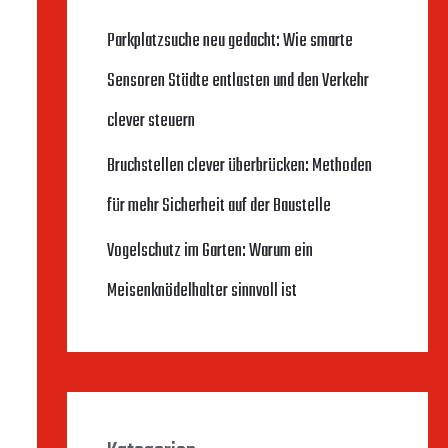
n
Parkplatzsuche neu gedacht: Wie smarte
n
Sensoren Städte entlasten und den Verkehr
a
clever steuern
c
Bruchstellen clever überbrücken: Methoden
h
für mehr Sicherheit auf der Baustelle
:
Vogelschutz im Garten: Warum ein
Meisenknödelhalter sinnvoll ist