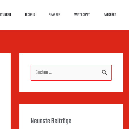
ISTUNGEN
TECHNIK
FINANZEN
WIRTSCHAFT
RATGEBER
S
u
c
h
Neueste Beiträge
e