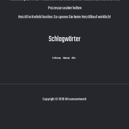
Prozesse sauber halten
Heizöl in Krefeld kaufen: So sparen Sie beim Heizölkauf wirklich!
Schlagwörter
Erhitzung
Heizung
Ofen
Copyright © 2026 Wissensnetwork