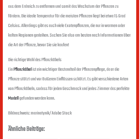
aus dem Erdreich zu entfernen und somit das Wachstum der Pflanzen zu
fördern. Die ideale Temperatur für die meisten Pflanzen liegt bei etwa 15 Grad
Celsius. Allerdings gibt es auch viele Exotenpflanzen, die nur in warmen oder
kalten Regionen gedeihen. Suchen Sie also am besten nach Informationen über
die Art der Pflanze, bevor Sie sie kaufen!
Die richtige Wahl des Pflanzkübels
Ein
Pflanzkübel
ist ein wichtiger Bestandteil der Pflanzenpflege, da er die
Pflanze stützt und vor äußeren Einflüssen schützt. Es gibt verschiedene Arten
von Pflanzkübeln, sodass für jeden Geschmack und jedes Zimmer das perfekte
Modell
gefunden werden kann.
Bildnachweis: marinatynik/Adobe Stock
Ähnliche Beiträge: