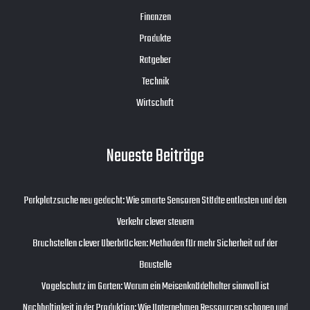
Finanzen
Produkte
Ratgeber
Technik
Wirtschaft
Neueste Beiträge
Parkplatzsuche neu gedacht: Wie smarte Sensoren Städte entlasten und den
Verkehr clever steuern
Bruchstellen clever überbrücken: Methoden für mehr Sicherheit auf der
Baustelle
Vogelschutz im Garten: Warum ein Meisenknödelhalter sinnvoll ist
Nachhaltigkeit in der Produktion: Wie Unternehmen Ressourcen schonen und