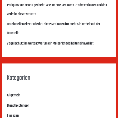
Parkplatzsuche neu gedacht: Wie smarte Sensoren Städte entlasten und den
n
Verkehr clever steuern
a
c
Bruchstellen clever überbrücken: Methoden für mehr Sicherheit auf der
h
Baustelle
:
Vogelschutz im Garten: Warum ein Meisenknödelhalter sinnvoll ist
Kategorien
Allgemein
Dienstleistungen
Finanzen