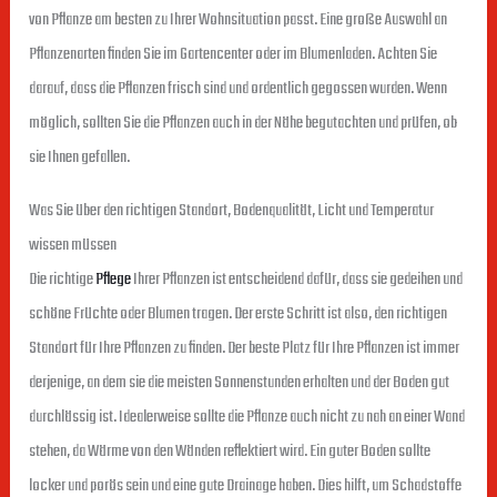
von Pflanze am besten zu Ihrer Wohnsituation passt. Eine große Auswahl an
Pflanzenarten finden Sie im Gartencenter oder im Blumenladen. Achten Sie
darauf, dass die Pflanzen frisch sind und ordentlich gegossen wurden. Wenn
möglich, sollten Sie die Pflanzen auch in der Nähe begutachten und prüfen, ob
sie Ihnen gefallen.
Was Sie über den richtigen Standort, Bodenqualität, Licht und Temperatur
wissen müssen
Die richtige
Pflege
Ihrer Pflanzen ist entscheidend dafür, dass sie gedeihen und
schöne Früchte oder Blumen tragen. Der erste Schritt ist also, den richtigen
Standort für Ihre Pflanzen zu finden. Der beste Platz für Ihre Pflanzen ist immer
derjenige, an dem sie die meisten Sonnenstunden erhalten und der Boden gut
durchlässig ist. Idealerweise sollte die Pflanze auch nicht zu nah an einer Wand
stehen, da Wärme von den Wänden reflektiert wird. Ein guter Boden sollte
locker und porös sein und eine gute Drainage haben. Dies hilft, um Schadstoffe